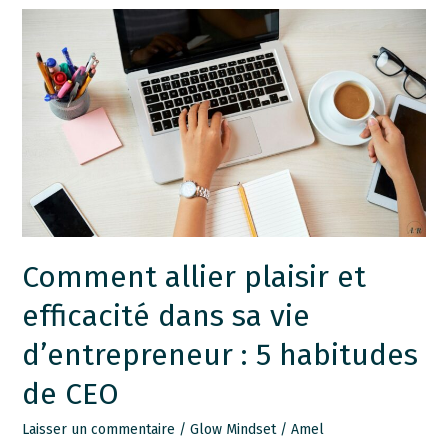
Comment
allier
plaisir
et
efficacité
dans
sa
vie
d’entrepreneur :
5
Comment allier plaisir et
habitudes
efficacité dans sa vie
de
CEO
d’entrepreneur : 5 habitudes
de CEO
Laisser un commentaire
/
Glow Mindset
/
Amel