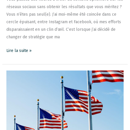
réseaux sociaux sans obtenir les résultats que vous méritez ?
Vous n’êtes pas seul(e). J’ai moi-même été coincée dans ce
cercle épuisant, entre Instagram et Facebook, où mes efforts
disparaissaient en un clin d’œil. C’est lorsque j’ai décidé de
changer de stratégie que ma
Lire la suite »
Mon
expatriation
entrepreneuriale
aux
USA
avec
le
Visa