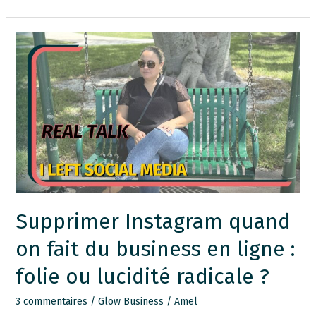
Supprimer
Instagram
quand
on
fait
du
business
en
ligne :
folie
Supprimer Instagram quand
ou
on fait du business en ligne :
lucidité
radicale ?
folie ou lucidité radicale ?
3 commentaires
/
Glow Business
/
Amel