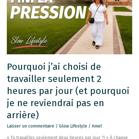
choisi
de
travailler
seulement
2
heures
par
jour
Pourquoi j’ai choisi de
(et
travailler seulement 2
pourquoi
je
heures par jour (et pourquoi
ne
je ne reviendrai pas en
reviendrai
pas
arrière)
en
arrière)
Laisser un commentaire
/
Glow Lifestyle
/
Amel
« Tu travailles seulement deux heures par jour ?! » À chaque