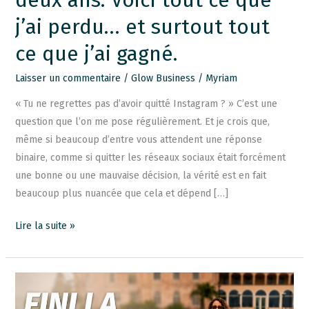
j’ai
j’ai perdu… et surtout tout
perdu…
ce que j’ai gagné.
et
surtout
Laisser un commentaire
/
Glow Business
/
Myriam
tout
ce
« Tu ne regrettes pas d’avoir quitté Instagram ? » C’est une
que
question que l’on me pose régulièrement. Et je crois que,
j’ai
même si beaucoup d’entre vous attendent une réponse
gagné.
binaire, comme si quitter les réseaux sociaux était forcément
une bonne ou une mauvaise décision, la vérité est en fait
beaucoup plus nuancée que cela et dépend […]
Lire la suite »
Pourquoi
j’ai