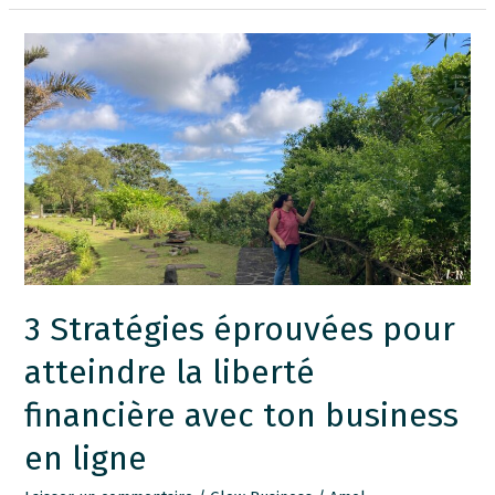
3
Stratégies
éprouvées
pour
atteindre
la
liberté
financière
avec
ton
3 Stratégies éprouvées pour
business
atteindre la liberté
en
ligne
financière avec ton business
en ligne