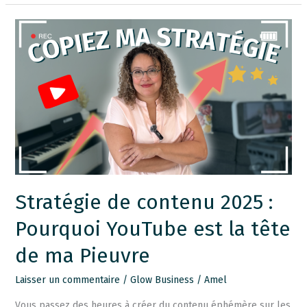
Stratégie
de
contenu
2025
:
Pourquoi
YouTube
est
la
tête
Stratégie de contenu 2025 :
de
Pourquoi YouTube est la tête
ma
Pieuvre
de ma Pieuvre
Laisser un commentaire
/
Glow Business
/
Amel
Vous passez des heures à créer du contenu éphémère sur les